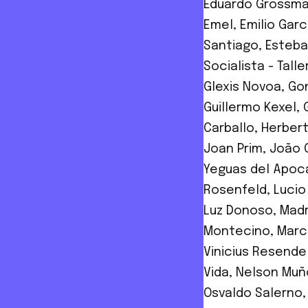
Eduardo Grossm
Emel
,
Emilio Gar
Santiago
,
Esteba
Socialista - Tall
Glexis Novoa
,
Go
Guillermo Kexel
,
Carballo
,
Herbert
Joan Prim
,
João 
Yeguas del Apoca
Rosenfeld
,
Lucio
Luz Donoso
,
Madr
Montecino
,
Marc
Vinicius Resende
Vida
,
Nelson Muñ
Osvaldo Salerno