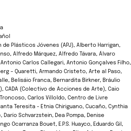
ía
añol
 de Plásticos Jóvenes (APJ)
,
Alberto Harrigan
,
onso
,
Alfredo Márquez
,
Alfredo Távara
,
Álvaro
,
Antonio Carlos Callegari
,
Antonio Gonçalves Filho
,
erg – Quaretti
,
Armando Cristeto
,
Arte al Paso
,
lle
,
Belisáio Franca
,
Bernardita Birkner
,
Bráulio
)
,
CADA (Colectivo de Acciones de Arte)
,
Caio
 Troncoso
,
Carlos Villoldo
,
Centro de Livre
nta Teresita - Etnia Chiriguano
,
Cucaño
,
Cynthia
e
,
Darío Schvarzstein
,
Dea Pompa
,
Denise
ngo Ocarranza Bouet
,
E.P.S. Huayco
,
Eduardo Gil
,