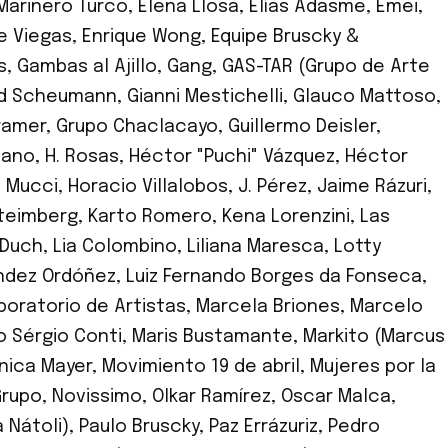
 Marinero Turco
,
Elena Llosa
,
Elías Adasme
,
Emei
,
e Viegas
,
Enrique Wong
,
Equipe Bruscky &
s
,
Gambas al Ajillo
,
Gang
,
GAS-TAR (Grupo de Arte
d Scheumann
,
Gianni Mestichelli
,
Glauco Mattoso
,
ramer
,
Grupo Chaclacayo
,
Guillermo Deisler
,
mano
,
H. Rosas
,
Héctor "Puchi" Vázquez
,
Héctor
 Mucci
,
Horacio Villalobos
,
J. Pérez
,
Jaime Rázuri
,
Steimberg
,
Karto Romero
,
Kena Lorenzini
,
Las
 Duch
,
Lia Colombino
,
Liliana Maresca
,
Lotty
ández Ordóñez
,
Luiz Fernando Borges da Fonseca
,
oratorio de Artistas
,
Marcela Briones
,
Marcelo
o Sérgio Conti
,
Maris Bustamante
,
Markito (Marcus
nica Mayer
,
Movimiento 19 de abril
,
Mujeres por la
rupo
,
Novissimo
,
Olkar Ramírez
,
Oscar Malca
,
 Nátoli)
,
Paulo Bruscky
,
Paz Errázuriz
,
Pedro