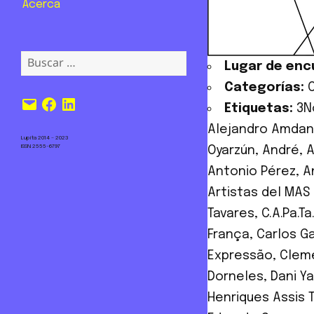
Acerca
Buscar:
Lugar de enc
Categorías:
Correo
Facebook
LinkedIn
Etiquetas:
3N
electrónico
Alejandro Amdan
Lupita 2014 – 2023
ISSN 2555-6797
Oyarzún
,
André
,
A
Antonio Pérez
,
A
Artistas del MAS
Tavares
,
C.A.Pa.T
França
,
Carlos G
Expressão
,
Clem
Dorneles
,
Dani Y
Henriques Assis 