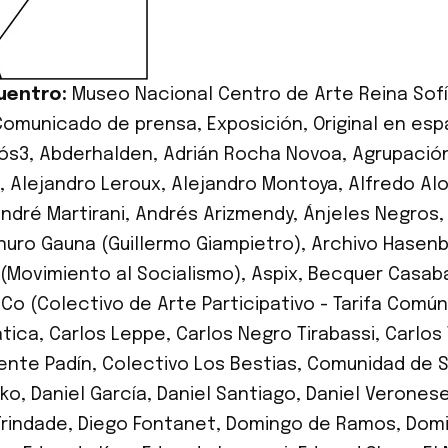
uentro:
Museo Nacional Centro de Arte Reina Sof
Comunicado de prensa
,
Exposición
,
Original en esp
ós3
,
Abderhalden
,
Adrián Rocha Novoa
,
Agrupación
,
Alejandro Leroux
,
Alejandro Montoya
,
Alfredo Al
ndré Martirani
,
Andrés Arizmendy
,
Ánjeles Negros
nuro Gauna (Guillermo Giampietro)
,
Archivo Hasenb
 (Movimiento al Socialismo)
,
Aspix
,
Becquer Casaba
a.Co (Colectivo de Arte Participativo - Tarifa Común
atica
,
Carlos Leppe
,
Carlos Negro Tirabassi
,
Carlos
ente Padín
,
Colectivo Los Bestias
,
Comunidad de Sa
ako
,
Daniel García
,
Daniel Santiago
,
Daniel Verones
Trindade
,
Diego Fontanet
,
Domingo de Ramos
,
Domi