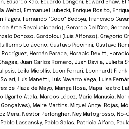
an
,
Eduardo Kac
,
Eduardo Longoni
,
Edward Shaw
,
El
cía Wehbl
,
Emmanuel Lubezki
,
Enrique Rosito
,
Enriqu
n Pages
,
Fernando "Coco" Bedoya
,
Francisco Casa
er de Arte Revolucionario)
,
Gerardo Dell'Oro
,
Gerhar
nzalo Donoso
,
Gordoloui (Luis Alfonso)
,
Gregorio C
Guillermo Loiácono
,
Gustavo Piccinini
,
Gustavo Ro
 Rodríguez
,
Hernán Parada
,
Horacio Devitt
,
Horacio
Chagas
,
Juan Carlos Romero
,
Juan Dávila
,
Julieta 
lipsis
,
Leila Micollis
,
León Ferrari
,
Leonhardt Frank
 Solari
,
Luís Manetti
,
Luis Navarro Vega
,
Luisa Fern
es de Plaza de Mayo
,
Manga Rosa
,
Mapa Teatro Lab
o Ugarte Atala
,
Marcos López
,
Mario Manusia
,
Mari
 Gonçalves)
,
Meire Martins
,
Miguel Ángel Rojas
,
Mó
oz Mera
,
Néstor Perlongher
,
Ney Matogrosso
,
No-G
,
Pablo Lassansky
,
Pablo Salas
,
Patricia Alfaro
,
Paula