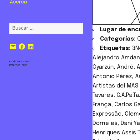
Acerca
Buscar:
Lugar de enc
Categorías:
Correo
Facebook
LinkedIn
Etiquetas:
3N
electrónico
Alejandro Amdan
Lupita 2014 – 2023
ISSN 2555-6797
Oyarzún
,
André
,
A
Antonio Pérez
,
A
Artistas del MAS
Tavares
,
C.A.Pa.T
França
,
Carlos G
Expressão
,
Clem
Dorneles
,
Dani Y
Henriques Assis 