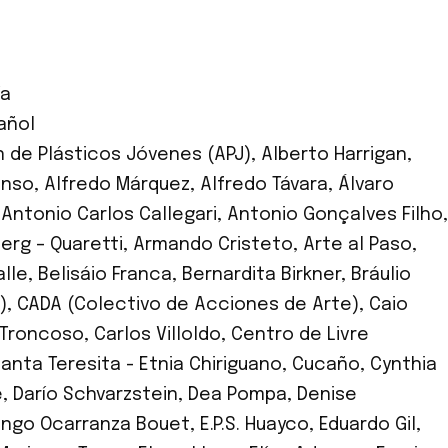
ía
añol
 de Plásticos Jóvenes (APJ)
,
Alberto Harrigan
,
onso
,
Alfredo Márquez
,
Alfredo Távara
,
Álvaro
,
Antonio Carlos Callegari
,
Antonio Gonçalves Filho
,
erg – Quaretti
,
Armando Cristeto
,
Arte al Paso
,
lle
,
Belisáio Franca
,
Bernardita Birkner
,
Bráulio
)
,
CADA (Colectivo de Acciones de Arte)
,
Caio
 Troncoso
,
Carlos Villoldo
,
Centro de Livre
nta Teresita - Etnia Chiriguano
,
Cucaño
,
Cynthia
e
,
Darío Schvarzstein
,
Dea Pompa
,
Denise
ngo Ocarranza Bouet
,
E.P.S. Huayco
,
Eduardo Gil
,