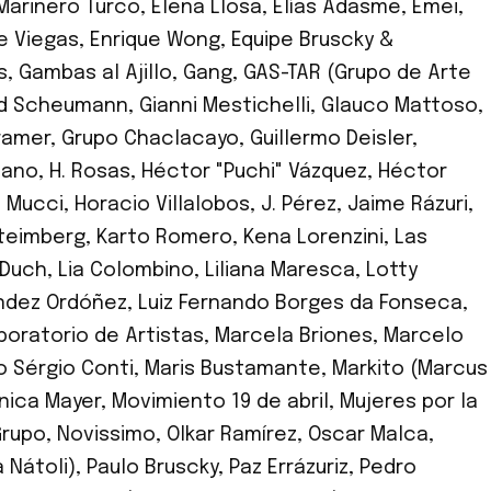
 Marinero Turco
,
Elena Llosa
,
Elías Adasme
,
Emei
,
e Viegas
,
Enrique Wong
,
Equipe Bruscky &
s
,
Gambas al Ajillo
,
Gang
,
GAS-TAR (Grupo de Arte
d Scheumann
,
Gianni Mestichelli
,
Glauco Mattoso
,
ramer
,
Grupo Chaclacayo
,
Guillermo Deisler
,
mano
,
H. Rosas
,
Héctor "Puchi" Vázquez
,
Héctor
 Mucci
,
Horacio Villalobos
,
J. Pérez
,
Jaime Rázuri
,
Steimberg
,
Karto Romero
,
Kena Lorenzini
,
Las
 Duch
,
Lia Colombino
,
Liliana Maresca
,
Lotty
ández Ordóñez
,
Luiz Fernando Borges da Fonseca
,
oratorio de Artistas
,
Marcela Briones
,
Marcelo
o Sérgio Conti
,
Maris Bustamante
,
Markito (Marcus
nica Mayer
,
Movimiento 19 de abril
,
Mujeres por la
rupo
,
Novissimo
,
Olkar Ramírez
,
Oscar Malca
,
 Nátoli)
,
Paulo Bruscky
,
Paz Errázuriz
,
Pedro