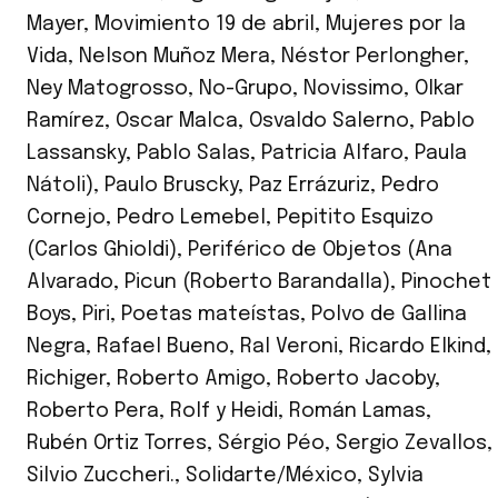
Mayer
,
Movimiento 19 de abril
,
Mujeres por la
Vida
,
Nelson Muñoz Mera
,
Néstor Perlongher
,
Ney Matogrosso
,
No-Grupo
,
Novissimo
,
Olkar
Ramírez
,
Oscar Malca
,
Osvaldo Salerno
,
Pablo
Lassansky
,
Pablo Salas
,
Patricia Alfaro
,
Paula
Nátoli)
,
Paulo Bruscky
,
Paz Errázuriz
,
Pedro
Cornejo
,
Pedro Lemebel
,
Pepitito Esquizo
(Carlos Ghioldi)
,
Periférico de Objetos (Ana
Alvarado
,
Picun (Roberto Barandalla)
,
Pinochet
Boys
,
Piri
,
Poetas mateístas
,
Polvo de Gallina
Negra
,
Rafael Bueno
,
Ral Veroni
,
Ricardo Elkind
,
Richiger
,
Roberto Amigo
,
Roberto Jacoby
,
Roberto Pera
,
Rolf y Heidi
,
Román Lamas
,
Rubén Ortiz Torres
,
Sérgio Péo
,
Sergio Zevallos
,
Silvio Zuccheri.
,
Solidarte/México
,
Sylvia