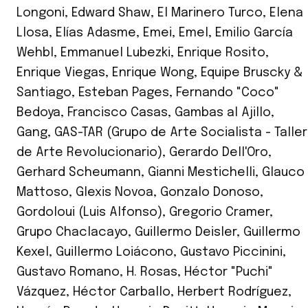
Longoni
,
Edward Shaw
,
El Marinero Turco
,
Elena
Llosa
,
Elías Adasme
,
Emei
,
Emel
,
Emilio García
Wehbl
,
Emmanuel Lubezki
,
Enrique Rosito
,
Enrique Viegas
,
Enrique Wong
,
Equipe Bruscky &
Santiago
,
Esteban Pages
,
Fernando "Coco"
Bedoya
,
Francisco Casas
,
Gambas al Ajillo
,
Gang
,
GAS-TAR (Grupo de Arte Socialista - Taller
de Arte Revolucionario)
,
Gerardo Dell'Oro
,
Gerhard Scheumann
,
Gianni Mestichelli
,
Glauco
Mattoso
,
Glexis Novoa
,
Gonzalo Donoso
,
Gordoloui (Luis Alfonso)
,
Gregorio Cramer
,
Grupo Chaclacayo
,
Guillermo Deisler
,
Guillermo
Kexel
,
Guillermo Loiácono
,
Gustavo Piccinini
,
Gustavo Romano
,
H. Rosas
,
Héctor "Puchi"
Vázquez
,
Héctor Carballo
,
Herbert Rodríguez
,