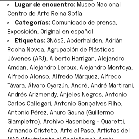
Lugar de encuentro:
Museo Nacional
Centro de Arte Reina Sofía
Categorías:
Comunicado de prensa
,
Exposición
,
Original en español
Etiquetas:
3Nós3
,
Abderhalden
,
Adrián
Rocha Novoa
,
Agrupación de Plásticos
Jóvenes (APJ)
,
Alberto Harrigan
,
Alejandro
Amdan
,
Alejandro Leroux
,
Alejandro Montoya
,
Alfredo Alonso
,
Alfredo Márquez
,
Alfredo
Távara
,
Álvaro Oyarzún
,
André
,
André Martirani
,
Andrés Arizmendy
,
Ánjeles Negros
,
Antonio
Carlos Callegari
,
Antonio Gonçalves Filho
,
Antonio Pérez
,
Anuro Gauna (Guillermo
Giampietro)
,
Archivo Hasenberg – Quaretti
,
Armando Cristeto
,
Arte al Paso
,
Artistas del