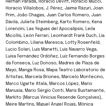
Hernán Parada
,
Horacio Devitt
,
Horacio Mucci
,
Horacio Villalobos
,
J. Pérez
,
Jaime Rázuri
,
Joan
Prim
,
João Chagas
,
Juan Carlos Romero
,
Juan
Dávila
,
Julieta Steimberg
,
Karto Romero
,
Kena
Lorenzini
,
Las Yeguas del Apocalipsis
,
Leila
Micollis
,
León Ferrari
,
Leonhardt Frank Duch
,
Lia
Colombino
,
Liliana Maresca
,
Lotty Rosenfeld
,
Lucio Solari
,
Luís Manetti
,
Luis Navarro Vega
,
Luisa Fernández Ordóñez
,
Luiz Fernando Borges
da Fonseca
,
Luz Donoso
,
Madres de Plaza de
Mayo
,
Manga Rosa
,
Mapa Teatro Laboratorio de
Artistas
,
Marcela Briones
,
Marcelo Montecino
,
Marco Ugarte Atala
,
Marcos López
,
Mario
Manusia
,
Mario Sérgio Conti
,
Maris Bustamante
,
Markito (Marcus Vinicius Resende Gonçalves)
,
Meire Martins
,
Miguel Ángel Rojas
,
Mónica