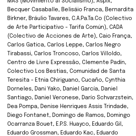
MAS (Movimiento al Socialismo)
,
Aspix
,
Becquer Casaballe
,
Belisáio Franca
,
Bernardita
Birkner
,
Bráulio Tavares
,
C.A.Pa.Ta.Co (Colectivo
de Arte Participativo - Tarifa Común)
,
CADA
(Colectivo de Acciones de Arte)
,
Caio França
,
Carlos Gatica
,
Carlos Leppe
,
Carlos Negro
Tirabassi
,
Carlos Troncoso
,
Carlos Villoldo
,
Centro de Livre Expressão
,
Clemente Padín
,
Colectivo Los Bestias
,
Comunidad de Santa
Teresita - Etnia Chiriguano
,
Cucaño
,
Cynthia
Dorneles
,
Dani Yako
,
Daniel García
,
Daniel
Santiago
,
Daniel Veronese
,
Darío Schvarzstein
,
Dea Pompa
,
Denise Henriques Assis Trindade
,
Diego Fontanet
,
Domingo de Ramos
,
Domingo
Ocarranza Bouet
,
E.P.S. Huayco
,
Eduardo Gil
,
Eduardo Grossman
,
Eduardo Kac
,
Eduardo