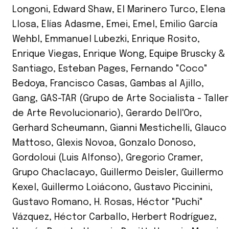
Longoni
,
Edward Shaw
,
El Marinero Turco
,
Elena
Llosa
,
Elías Adasme
,
Emei
,
Emel
,
Emilio García
Wehbl
,
Emmanuel Lubezki
,
Enrique Rosito
,
Enrique Viegas
,
Enrique Wong
,
Equipe Bruscky &
Santiago
,
Esteban Pages
,
Fernando "Coco"
Bedoya
,
Francisco Casas
,
Gambas al Ajillo
,
Gang
,
GAS-TAR (Grupo de Arte Socialista - Taller
de Arte Revolucionario)
,
Gerardo Dell'Oro
,
Gerhard Scheumann
,
Gianni Mestichelli
,
Glauco
Mattoso
,
Glexis Novoa
,
Gonzalo Donoso
,
Gordoloui (Luis Alfonso)
,
Gregorio Cramer
,
Grupo Chaclacayo
,
Guillermo Deisler
,
Guillermo
Kexel
,
Guillermo Loiácono
,
Gustavo Piccinini
,
Gustavo Romano
,
H. Rosas
,
Héctor "Puchi"
Vázquez
,
Héctor Carballo
,
Herbert Rodríguez
,