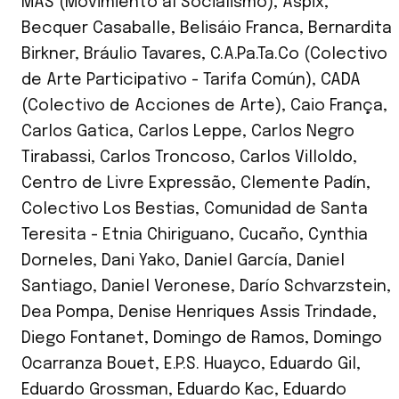
MAS (Movimiento al Socialismo)
,
Aspix
,
Becquer Casaballe
,
Belisáio Franca
,
Bernardita
Birkner
,
Bráulio Tavares
,
C.A.Pa.Ta.Co (Colectivo
de Arte Participativo - Tarifa Común)
,
CADA
(Colectivo de Acciones de Arte)
,
Caio França
,
Carlos Gatica
,
Carlos Leppe
,
Carlos Negro
Tirabassi
,
Carlos Troncoso
,
Carlos Villoldo
,
Centro de Livre Expressão
,
Clemente Padín
,
Colectivo Los Bestias
,
Comunidad de Santa
Teresita - Etnia Chiriguano
,
Cucaño
,
Cynthia
Dorneles
,
Dani Yako
,
Daniel García
,
Daniel
Santiago
,
Daniel Veronese
,
Darío Schvarzstein
,
Dea Pompa
,
Denise Henriques Assis Trindade
,
Diego Fontanet
,
Domingo de Ramos
,
Domingo
Ocarranza Bouet
,
E.P.S. Huayco
,
Eduardo Gil
,
Eduardo Grossman
,
Eduardo Kac
,
Eduardo