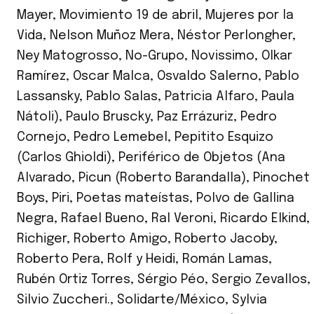
Mayer
,
Movimiento 19 de abril
,
Mujeres por la
Vida
,
Nelson Muñoz Mera
,
Néstor Perlongher
,
Ney Matogrosso
,
No-Grupo
,
Novissimo
,
Olkar
Ramírez
,
Oscar Malca
,
Osvaldo Salerno
,
Pablo
Lassansky
,
Pablo Salas
,
Patricia Alfaro
,
Paula
Nátoli)
,
Paulo Bruscky
,
Paz Errázuriz
,
Pedro
Cornejo
,
Pedro Lemebel
,
Pepitito Esquizo
(Carlos Ghioldi)
,
Periférico de Objetos (Ana
Alvarado
,
Picun (Roberto Barandalla)
,
Pinochet
Boys
,
Piri
,
Poetas mateístas
,
Polvo de Gallina
Negra
,
Rafael Bueno
,
Ral Veroni
,
Ricardo Elkind
,
Richiger
,
Roberto Amigo
,
Roberto Jacoby
,
Roberto Pera
,
Rolf y Heidi
,
Román Lamas
,
Rubén Ortiz Torres
,
Sérgio Péo
,
Sergio Zevallos
,
Silvio Zuccheri.
,
Solidarte/México
,
Sylvia