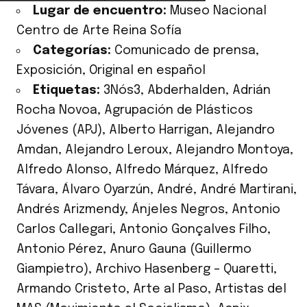
Lugar de encuentro:
Museo Nacional
Centro de Arte Reina Sofía
Categorías:
Comunicado de prensa
,
Exposición
,
Original en español
Etiquetas:
3Nós3
,
Abderhalden
,
Adrián
Rocha Novoa
,
Agrupación de Plásticos
Jóvenes (APJ)
,
Alberto Harrigan
,
Alejandro
Amdan
,
Alejandro Leroux
,
Alejandro Montoya
,
Alfredo Alonso
,
Alfredo Márquez
,
Alfredo
Távara
,
Álvaro Oyarzún
,
André
,
André Martirani
,
Andrés Arizmendy
,
Ánjeles Negros
,
Antonio
Carlos Callegari
,
Antonio Gonçalves Filho
,
Antonio Pérez
,
Anuro Gauna (Guillermo
Giampietro)
,
Archivo Hasenberg – Quaretti
,
Armando Cristeto
,
Arte al Paso
,
Artistas del