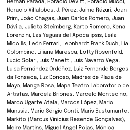
Hernán Parada
,
Horacio Devitt
,
Horacio Mucci
,
Horacio Villalobos
,
J. Pérez
,
Jaime Rázuri
,
Joan
Prim
,
João Chagas
,
Juan Carlos Romero
,
Juan
Dávila
,
Julieta Steimberg
,
Karto Romero
,
Kena
Lorenzini
,
Las Yeguas del Apocalipsis
,
Leila
Micollis
,
León Ferrari
,
Leonhardt Frank Duch
,
Lia
Colombino
,
Liliana Maresca
,
Lotty Rosenfeld
,
Lucio Solari
,
Luís Manetti
,
Luis Navarro Vega
,
Luisa Fernández Ordóñez
,
Luiz Fernando Borges
da Fonseca
,
Luz Donoso
,
Madres de Plaza de
Mayo
,
Manga Rosa
,
Mapa Teatro Laboratorio de
Artistas
,
Marcela Briones
,
Marcelo Montecino
,
Marco Ugarte Atala
,
Marcos López
,
Mario
Manusia
,
Mario Sérgio Conti
,
Maris Bustamante
,
Markito (Marcus Vinicius Resende Gonçalves)
,
Meire Martins
,
Miguel Ángel Rojas
,
Mónica