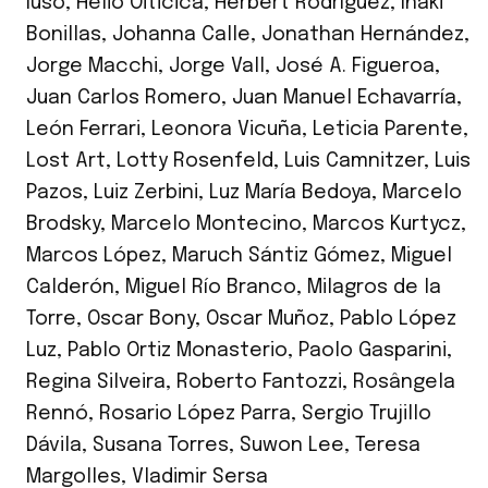
Iuso
,
Hélio Oiticica
,
Herbert Rodríguez
,
Iñaki
Bonillas
,
Johanna Calle
,
Jonathan Hernández
,
Jorge Macchi
,
Jorge Vall
,
José A. Figueroa
,
Juan Carlos Romero
,
Juan Manuel Echavarría
,
León Ferrari
,
Leonora Vicuña
,
Leticia Parente
,
Lost Art
,
Lotty Rosenfeld
,
Luis Camnitzer
,
Luis
Pazos
,
Luiz Zerbini
,
Luz María Bedoya
,
Marcelo
Brodsky
,
Marcelo Montecino
,
Marcos Kurtycz
,
Marcos López
,
Maruch Sántiz Gómez
,
Miguel
Calderón
,
Miguel Río Branco
,
Milagros de la
Torre
,
Oscar Bony
,
Oscar Muñoz
,
Pablo López
Luz
,
Pablo Ortiz Monasterio
,
Paolo Gasparini
,
Regina Silveira
,
Roberto Fantozzi
,
Rosângela
Rennó
,
Rosario López Parra
,
Sergio Trujillo
Dávila
,
Susana Torres
,
Suwon Lee
,
Teresa
Margolles
,
Vladimir Sersa