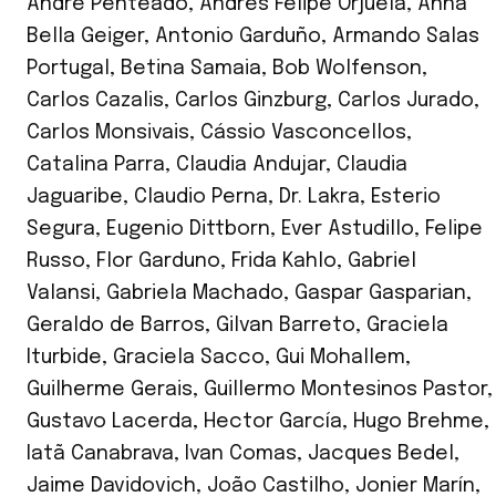
André Penteado
,
Andrés Felipe Orjuela
,
Anna
Bella Geiger
,
Antonio Garduño
,
Armando Salas
Portugal
,
Betina Samaia
,
Bob Wolfenson
,
Carlos Cazalis
,
Carlos Ginzburg
,
Carlos Jurado
,
Carlos Monsivais
,
Cássio Vasconcellos
,
Catalina Parra
,
Claudia Andujar
,
Claudia
Jaguaribe
,
Claudio Perna
,
Dr. Lakra
,
Esterio
Segura
,
Eugenio Dittborn
,
Ever Astudillo
,
Felipe
Russo
,
Flor Garduno
,
Frida Kahlo
,
Gabriel
Valansi
,
Gabriela Machado
,
Gaspar Gasparian
,
Geraldo de Barros
,
Gilvan Barreto
,
Graciela
Iturbide
,
Graciela Sacco
,
Gui Mohallem
,
Guilherme Gerais
,
Guillermo Montesinos Pastor
,
Gustavo Lacerda
,
Hector García
,
Hugo Brehme
,
Iatã Canabrava
,
Ivan Comas
,
Jacques Bedel
,
Jaime Davidovich
,
João Castilho
,
Jonier Marín
,