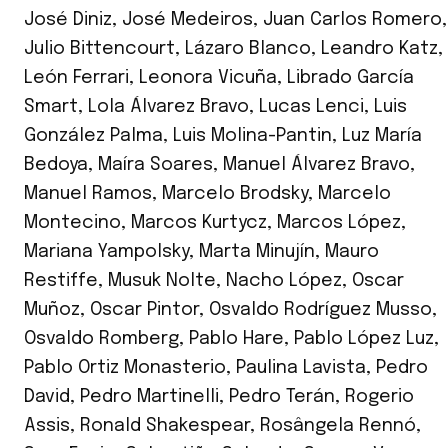
José Diniz
,
José Medeiros
,
Juan Carlos Romero
,
Julio Bittencourt
,
Lázaro Blanco
,
Leandro Katz
,
León Ferrari
,
Leonora Vicuña
,
Librado García
Smart
,
Lola Álvarez Bravo
,
Lucas Lenci
,
Luis
González Palma
,
Luis Molina-Pantin
,
Luz María
Bedoya
,
Maíra Soares
,
Manuel Álvarez Bravo
,
Manuel Ramos
,
Marcelo Brodsky
,
Marcelo
Montecino
,
Marcos Kurtycz
,
Marcos López
,
Mariana Yampolsky
,
Marta Minujín
,
Mauro
Restiffe
,
Musuk Nolte
,
Nacho López
,
Oscar
Muñoz
,
Oscar Pintor
,
Osvaldo Rodríguez Musso
,
Osvaldo Romberg
,
Pablo Hare
,
Pablo López Luz
,
Pablo Ortiz Monasterio
,
Paulina Lavista
,
Pedro
David
,
Pedro Martinelli
,
Pedro Terán
,
Rogerio
Assis
,
Ronald Shakespear
,
Rosângela Rennó
,