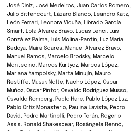
José Diniz
,
José Medeiros
,
Juan Carlos Romero
,
Julio Bittencourt
,
Lázaro Blanco
,
Leandro Katz
,
León Ferrari
,
Leonora Vicuña
,
Librado García
Smart
,
Lola Álvarez Bravo
,
Lucas Lenci
,
Luis
González Palma
,
Luis Molina-Pantin
,
Luz María
Bedoya
,
Maíra Soares
,
Manuel Álvarez Bravo
,
Manuel Ramos
,
Marcelo Brodsky
,
Marcelo
Montecino
,
Marcos Kurtycz
,
Marcos López
,
Mariana Yampolsky
,
Marta Minujín
,
Mauro
Restiffe
,
Musuk Nolte
,
Nacho López
,
Oscar
Muñoz
,
Oscar Pintor
,
Osvaldo Rodríguez Musso
,
Osvaldo Romberg
,
Pablo Hare
,
Pablo López Luz
,
Pablo Ortiz Monasterio
,
Paulina Lavista
,
Pedro
David
,
Pedro Martinelli
,
Pedro Terán
,
Rogerio
Assis
,
Ronald Shakespear
,
Rosângela Rennó
,