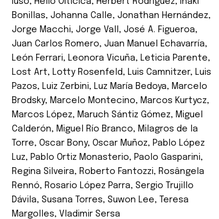
Iuso
,
Hélio Oiticica
,
Herbert Rodríguez
,
Iñaki
Bonillas
,
Johanna Calle
,
Jonathan Hernández
,
Jorge Macchi
,
Jorge Vall
,
José A. Figueroa
,
Juan Carlos Romero
,
Juan Manuel Echavarría
,
León Ferrari
,
Leonora Vicuña
,
Leticia Parente
,
Lost Art
,
Lotty Rosenfeld
,
Luis Camnitzer
,
Luis
Pazos
,
Luiz Zerbini
,
Luz María Bedoya
,
Marcelo
Brodsky
,
Marcelo Montecino
,
Marcos Kurtycz
,
Marcos López
,
Maruch Sántiz Gómez
,
Miguel
Calderón
,
Miguel Río Branco
,
Milagros de la
Torre
,
Oscar Bony
,
Oscar Muñoz
,
Pablo López
Luz
,
Pablo Ortiz Monasterio
,
Paolo Gasparini
,
Regina Silveira
,
Roberto Fantozzi
,
Rosângela
Rennó
,
Rosario López Parra
,
Sergio Trujillo
Dávila
,
Susana Torres
,
Suwon Lee
,
Teresa
Margolles
,
Vladimir Sersa