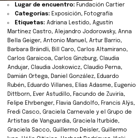
Lugar de encuentro:
Fundación Cartier
Categorías:
Exposición
,
Fotografía
Etiquetas:
Adriana Lestido
,
Agustín
Martínez Castro
,
Alejandro Jodorowsky
,
Anna
Bella Geiger
,
Antonio Manuel
,
Artur Barrio
,
Barbara Brändli
,
Bill Caro
,
Carlos Altamirano
,
Carlos Garaicoa
,
Carlos Ginzburg
,
Claudia
Andujar
,
Claudia Joskowicz
,
Claudio Perna
,
Damián Ortega
,
Daniel González
,
Eduardo
Rubén
,
Eduardo Villanes
,
Elías Adasme
,
Eugenio
Dittborn
,
Ever Astudillo
,
Facundo de Zuviría
,
Felipe Ehrbenger
,
Flavia Gandolfo
,
Francis Alÿs
,
Fredi Casco
,
Graciela Carnevale y el Grupo de
Artistas de Vanguardia
,
Graciela Iturbide
,
Graciela Sacco
,
Guillermo Deisler
,
Guillermo