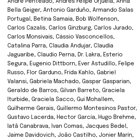
André Penteado
,
Andrés Felipe Orjuela
,
Anna
Bella Geiger
,
Antonio Garduño
,
Armando Salas
Portugal
,
Betina Samaia
,
Bob Wolfenson
,
Carlos Cazalis
,
Carlos Ginzburg
,
Carlos Jurado
,
Carlos Monsivais
,
Cássio Vasconcellos
,
Catalina Parra
,
Claudia Andujar
,
Claudia
Jaguaribe
,
Claudio Perna
,
Dr. Lakra
,
Esterio
Segura
,
Eugenio Dittborn
,
Ever Astudillo
,
Felipe
Russo
,
Flor Garduno
,
Frida Kahlo
,
Gabriel
Valansi
,
Gabriela Machado
,
Gaspar Gasparian
,
Geraldo de Barros
,
Gilvan Barreto
,
Graciela
Iturbide
,
Graciela Sacco
,
Gui Mohallem
,
Guilherme Gerais
,
Guillermo Montesinos Pastor
,
Gustavo Lacerda
,
Hector García
,
Hugo Brehme
,
Iatã Canabrava
,
Ivan Comas
,
Jacques Bedel
,
Jaime Davidovich
,
João Castilho
,
Jonier Marín
,