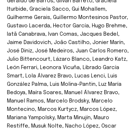
Geraldo de Barros
,
Gilvan Barreto
,
Graciela
Iturbide
,
Graciela Sacco
,
Gui Mohallem
,
Guilherme Gerais
,
Guillermo Montesinos Pastor
,
Gustavo Lacerda
,
Hector García
,
Hugo Brehme
,
Iatã Canabrava
,
Ivan Comas
,
Jacques Bedel
,
Jaime Davidovich
,
João Castilho
,
Jonier Marín
,
José Diniz
,
José Medeiros
,
Juan Carlos Romero
,
Julio Bittencourt
,
Lázaro Blanco
,
Leandro Katz
,
León Ferrari
,
Leonora Vicuña
,
Librado García
Smart
,
Lola Álvarez Bravo
,
Lucas Lenci
,
Luis
González Palma
,
Luis Molina-Pantin
,
Luz María
Bedoya
,
Maíra Soares
,
Manuel Álvarez Bravo
,
Manuel Ramos
,
Marcelo Brodsky
,
Marcelo
Montecino
,
Marcos Kurtycz
,
Marcos López
,
Mariana Yampolsky
,
Marta Minujín
,
Mauro
Restiffe
,
Musuk Nolte
,
Nacho López
,
Oscar