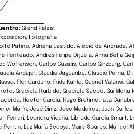
uentro:
Grand Palais
Exposición
,
Fotografía
olfo Patiño
,
Adriana Lestido
,
Alécio de Andrade
,
A
ré Penteado
,
Andrés Felipe Orjuela
,
Anna Bella Gei
ob Wolfenson
,
Carlos Cazalis
,
Carlos Ginzburg
,
Car
laudia Andujar
,
Claudia Jaguaribe
,
Claudio Perna
,
Dr
Russo
,
Flor Garduno
,
Frida Kahlo
,
Gabriel Valansi
,
Ga
rreto
,
Graciela Iturbide
,
Graciela Sacco
,
Gui Mohal
Lacerda
,
Hector García
,
Hugo Brehme
,
Iatã Canabr
nier Marín
,
José Diniz
,
José Medeiros
,
Juan Carlo
ón Ferrari
,
Leonora Vicuña
,
Librado García Smart
,
L
a-Pantin
,
Luz María Bedoya
,
Maíra Soares
,
Manuel Ál