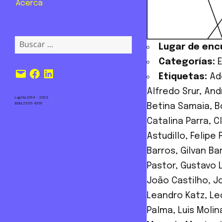
Acerca
Buscar:
Lugar de enc
Categorías:
Correo
Facebook
LinkedIn
Etiquetas:
Ad
electrónico
Alfredo Srur
,
And
Lupita 2014 – 2023
ISSN 2555-6797
Betina Samaia
,
B
Catalina Parra
,
C
Astudillo
,
Felipe 
Barros
,
Gilvan Ba
Pastor
,
Gustavo 
João Castilho
,
Jo
Leandro Katz
,
Le
Palma
,
Luis Molin