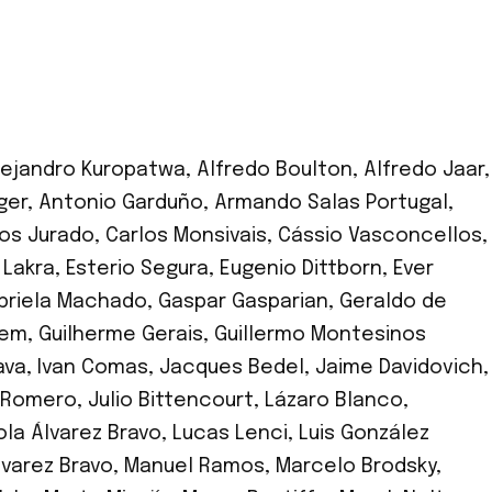
lejandro Kuropatwa
,
Alfredo Boulton
,
Alfredo Jaar
,
ger
,
Antonio Garduño
,
Armando Salas Portugal
,
los Jurado
,
Carlos Monsivais
,
Cássio Vasconcellos
,
. Lakra
,
Esterio Segura
,
Eugenio Dittborn
,
Ever
briela Machado
,
Gaspar Gasparian
,
Geraldo de
lem
,
Guilherme Gerais
,
Guillermo Montesinos
ava
,
Ivan Comas
,
Jacques Bedel
,
Jaime Davidovich
,
s Romero
,
Julio Bittencourt
,
Lázaro Blanco
,
ola Álvarez Bravo
,
Lucas Lenci
,
Luis González
varez Bravo
,
Manuel Ramos
,
Marcelo Brodsky
,