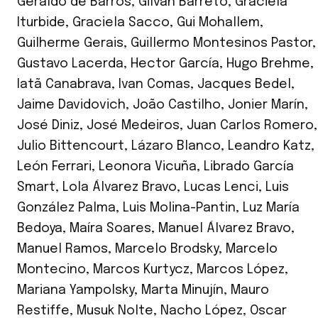
Geraldo de Barros
,
Gilvan Barreto
,
Graciela
Iturbide
,
Graciela Sacco
,
Gui Mohallem
,
Guilherme Gerais
,
Guillermo Montesinos Pastor
,
Gustavo Lacerda
,
Hector García
,
Hugo Brehme
,
Iatã Canabrava
,
Ivan Comas
,
Jacques Bedel
,
Jaime Davidovich
,
João Castilho
,
Jonier Marín
,
José Diniz
,
José Medeiros
,
Juan Carlos Romero
,
Julio Bittencourt
,
Lázaro Blanco
,
Leandro Katz
,
León Ferrari
,
Leonora Vicuña
,
Librado García
Smart
,
Lola Álvarez Bravo
,
Lucas Lenci
,
Luis
González Palma
,
Luis Molina-Pantin
,
Luz María
Bedoya
,
Maíra Soares
,
Manuel Álvarez Bravo
,
Manuel Ramos
,
Marcelo Brodsky
,
Marcelo
Montecino
,
Marcos Kurtycz
,
Marcos López
,
Mariana Yampolsky
,
Marta Minujín
,
Mauro
Restiffe
,
Musuk Nolte
,
Nacho López
,
Oscar