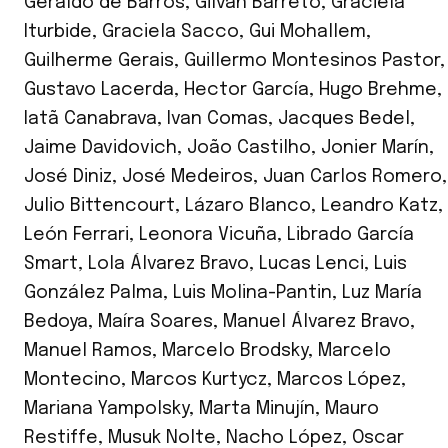
Geraldo de Barros
,
Gilvan Barreto
,
Graciela
Iturbide
,
Graciela Sacco
,
Gui Mohallem
,
Guilherme Gerais
,
Guillermo Montesinos Pastor
,
Gustavo Lacerda
,
Hector García
,
Hugo Brehme
,
Iatã Canabrava
,
Ivan Comas
,
Jacques Bedel
,
Jaime Davidovich
,
João Castilho
,
Jonier Marín
,
José Diniz
,
José Medeiros
,
Juan Carlos Romero
,
Julio Bittencourt
,
Lázaro Blanco
,
Leandro Katz
,
León Ferrari
,
Leonora Vicuña
,
Librado García
Smart
,
Lola Álvarez Bravo
,
Lucas Lenci
,
Luis
González Palma
,
Luis Molina-Pantin
,
Luz María
Bedoya
,
Maíra Soares
,
Manuel Álvarez Bravo
,
Manuel Ramos
,
Marcelo Brodsky
,
Marcelo
Montecino
,
Marcos Kurtycz
,
Marcos López
,
Mariana Yampolsky
,
Marta Minujín
,
Mauro
Restiffe
,
Musuk Nolte
,
Nacho López
,
Oscar