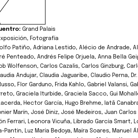
uentro:
Grand Palais
Exposición
,
Fotografía
olfo Patiño
,
Adriana Lestido
,
Alécio de Andrade
,
A
ré Penteado
,
Andrés Felipe Orjuela
,
Anna Bella Gei
ob Wolfenson
,
Carlos Cazalis
,
Carlos Ginzburg
,
Car
laudia Andujar
,
Claudia Jaguaribe
,
Claudio Perna
,
Dr
Russo
,
Flor Garduno
,
Frida Kahlo
,
Gabriel Valansi
,
Ga
rreto
,
Graciela Iturbide
,
Graciela Sacco
,
Gui Mohal
Lacerda
,
Hector García
,
Hugo Brehme
,
Iatã Canabr
nier Marín
,
José Diniz
,
José Medeiros
,
Juan Carlo
ón Ferrari
,
Leonora Vicuña
,
Librado García Smart
,
L
a-Pantin
,
Luz María Bedoya
,
Maíra Soares
,
Manuel Ál