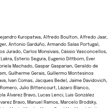
lejandro Kuropatwa
,
Alfredo Boulton
,
Alfredo Jaar
,
ger
,
Antonio Garduño
,
Armando Salas Portugal
,
los Jurado
,
Carlos Monsivais
,
Cássio Vasconcellos
,
. Lakra
,
Esterio Segura
,
Eugenio Dittborn
,
Ever
briela Machado
,
Gaspar Gasparian
,
Geraldo de
lem
,
Guilherme Gerais
,
Guillermo Montesinos
ava
,
Ivan Comas
,
Jacques Bedel
,
Jaime Davidovich
,
s Romero
,
Julio Bittencourt
,
Lázaro Blanco
,
ola Álvarez Bravo
,
Lucas Lenci
,
Luis González
varez Bravo
,
Manuel Ramos
,
Marcelo Brodsky
,