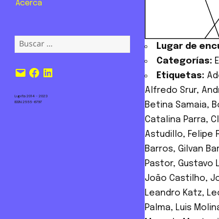
Acerca
Buscar:
Lugar de enc
Categorías:
Correo
Facebook
LinkedIn
Etiquetas:
Ad
electrónico
Alfredo Srur
,
And
Lupita 2014 – 2023
ISSN 2555-6797
Betina Samaia
,
B
Catalina Parra
,
C
Astudillo
,
Felipe 
Barros
,
Gilvan Ba
Pastor
,
Gustavo 
João Castilho
,
Jo
Leandro Katz
,
Le
Palma
,
Luis Molin