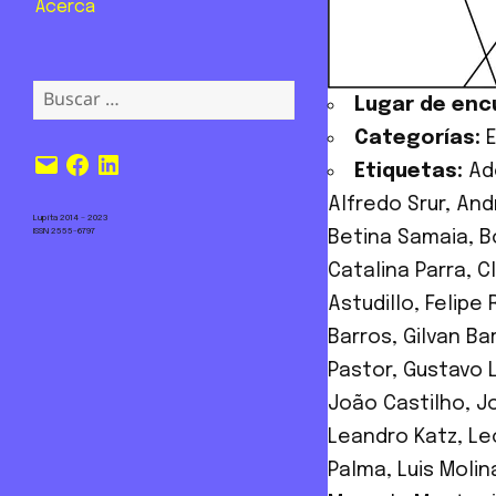
Acerca
Buscar:
Lugar de enc
Categorías:
Correo
Facebook
LinkedIn
Etiquetas:
Ad
electrónico
Alfredo Srur
,
And
Lupita 2014 – 2023
ISSN 2555-6797
Betina Samaia
,
B
Catalina Parra
,
C
Astudillo
,
Felipe 
Barros
,
Gilvan Ba
Pastor
,
Gustavo 
João Castilho
,
Jo
Leandro Katz
,
Le
Palma
,
Luis Molin