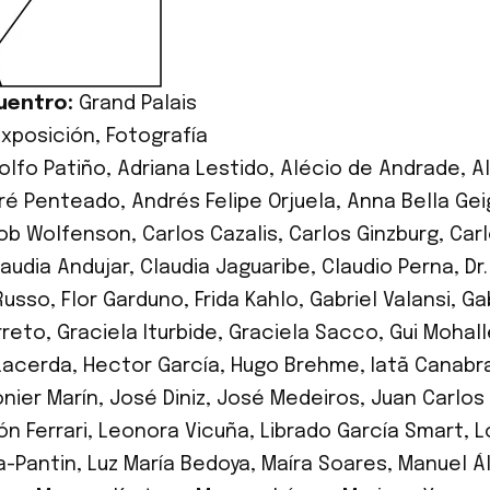
uentro:
Grand Palais
Exposición
,
Fotografía
olfo Patiño
,
Adriana Lestido
,
Alécio de Andrade
,
A
ré Penteado
,
Andrés Felipe Orjuela
,
Anna Bella Gei
ob Wolfenson
,
Carlos Cazalis
,
Carlos Ginzburg
,
Car
laudia Andujar
,
Claudia Jaguaribe
,
Claudio Perna
,
Dr
Russo
,
Flor Garduno
,
Frida Kahlo
,
Gabriel Valansi
,
Ga
rreto
,
Graciela Iturbide
,
Graciela Sacco
,
Gui Mohal
Lacerda
,
Hector García
,
Hugo Brehme
,
Iatã Canabr
nier Marín
,
José Diniz
,
José Medeiros
,
Juan Carlo
ón Ferrari
,
Leonora Vicuña
,
Librado García Smart
,
L
a-Pantin
,
Luz María Bedoya
,
Maíra Soares
,
Manuel Ál