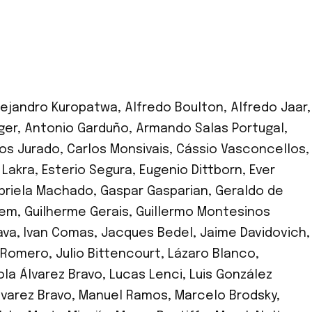
lejandro Kuropatwa
,
Alfredo Boulton
,
Alfredo Jaar
,
ger
,
Antonio Garduño
,
Armando Salas Portugal
,
los Jurado
,
Carlos Monsivais
,
Cássio Vasconcellos
,
. Lakra
,
Esterio Segura
,
Eugenio Dittborn
,
Ever
briela Machado
,
Gaspar Gasparian
,
Geraldo de
lem
,
Guilherme Gerais
,
Guillermo Montesinos
ava
,
Ivan Comas
,
Jacques Bedel
,
Jaime Davidovich
,
s Romero
,
Julio Bittencourt
,
Lázaro Blanco
,
ola Álvarez Bravo
,
Lucas Lenci
,
Luis González
varez Bravo
,
Manuel Ramos
,
Marcelo Brodsky
,