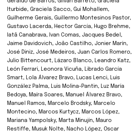
Geraldo de Barros
,
Gilvan Barreto
,
Graciela
Iturbide
,
Graciela Sacco
,
Gui Mohallem
,
Guilherme Gerais
,
Guillermo Montesinos Pastor
,
Gustavo Lacerda
,
Hector García
,
Hugo Brehme
,
Iatã Canabrava
,
Ivan Comas
,
Jacques Bedel
,
Jaime Davidovich
,
João Castilho
,
Jonier Marín
,
José Diniz
,
José Medeiros
,
Juan Carlos Romero
,
Julio Bittencourt
,
Lázaro Blanco
,
Leandro Katz
,
León Ferrari
,
Leonora Vicuña
,
Librado García
Smart
,
Lola Álvarez Bravo
,
Lucas Lenci
,
Luis
González Palma
,
Luis Molina-Pantin
,
Luz María
Bedoya
,
Maíra Soares
,
Manuel Álvarez Bravo
,
Manuel Ramos
,
Marcelo Brodsky
,
Marcelo
Montecino
,
Marcos Kurtycz
,
Marcos López
,
Mariana Yampolsky
,
Marta Minujín
,
Mauro
Restiffe
,
Musuk Nolte
,
Nacho López
,
Oscar